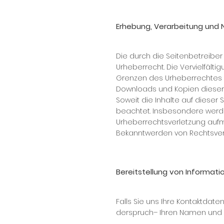
Erhebung, Verarbeitung und
Die durch die Seitenbetreiber
Urheberrecht. Die Vervielfält
Grenzen des Urheberrechtes be
Downloads und Kopien dieser S
Soweit die Inhalte auf dieser 
beachtet. Insbesondere werden
Urheberrechtsverletzung aufm
Bekanntwerden von Rechtsver
Bereitstellung von Informat
Falls Sie uns Ih­re Kon­takt­da­t
der­spruch– Ih­ren Na­men und A