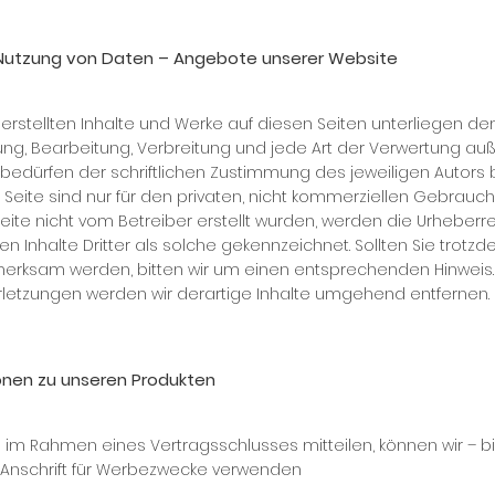
 Nutzung von Daten – Angebote unserer Website
 erstellten Inhalte und Werke auf diesen Seiten unterliegen 
igung, Bearbeitung, Verbreitung und jede Art der Verwertung au
dürfen der schriftlichen Zustimmung des jeweiligen Autors bzw
eite sind nur für den privaten, nicht kommerziellen Gebrauch 
Seite nicht vom Betreiber erstellt wurden, werden die Urheberre
 Inhalte Dritter als solche gekennzeichnet. Sollten Sie trotzd
erksam werden, bitten wir um einen entsprechenden Hinweis.
letzungen werden wir derartige Inhalte umgehend entfernen.
ionen zu unseren Produkten
en im Rah­men ei­nes Ver­trags­schlus­ses mit­tei­len, kön­nen wir – b
n­schrift für Wer­be­zwe­cke ver­wen­den