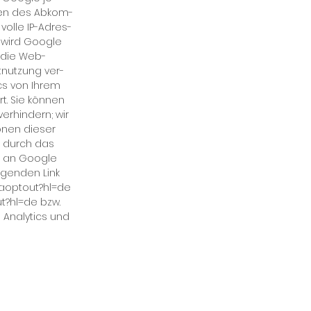
­ten des Ab­kom­
vol­le IP-Adres­
g wird Goog­le
r die Web­
t­nut­zung ver­
cs von Ih­rem
t. Sie kön­nen
er­hin­dern; wir
o­nen die­ser
er durch das
e) an Goog­le
­gen­den Link
gaoptout?hl=de
ut?hl=de
bzw.
 Ana­ly­tics und