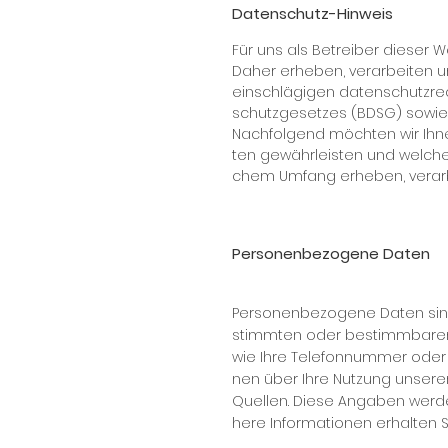
Datenschutz-Hinweis
Für uns als Be­trei­ber die­ser W
Da­her er­he­ben, ver­ar­bei­ten 
ein­schlä­gi­gen da­ten­schutz­re
schutz­ge­set­zes (BDSG) so­wie 
Nach­fol­gend möch­ten wir Ih­ne
ten ge­währ­leis­ten und wel­ch
chem Um­fang er­he­ben, ver­ar­
Personenbezogene Daten
Per­so­nen­be­zo­ge­ne Da­ten sin
stimm­ten oder be­stimm­ba­ren na
wie Ih­re Te­le­fon­num­mer oder
nen über Ih­re Nut­zung un­se­rer
Quel­len. Die­se An­ga­ben wer­
he­re In­for­ma­tio­nen er­hal­ten