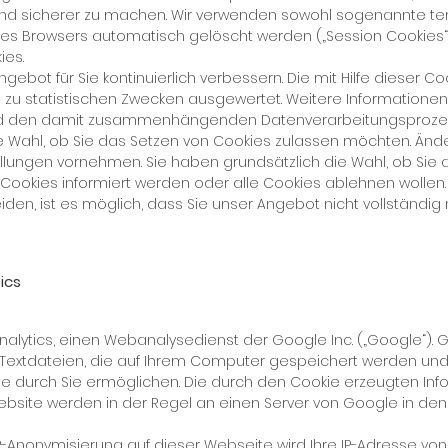
­ver und si­che­rer zu ma­chen. Wir ver­wen­den so­wohl so­ge­nann­te 
res Brow­sers au­to­ma­tisch ge­löscht wer­den („Ses­si­on Coo­kies
ies.
e­bot für Sie kon­ti­nu­ier­lich ver­bes­sern. Die mit Hil­fe die­ser 
 zu sta­tis­ti­schen Zwe­cken aus­ge­wer­tet. Wei­te­re In­for­ma­tio­n
d den da­mit zu­sam­men­hän­gen­den Da­ten­ver­ar­bei­tungs­pro­zes
ie Wahl, ob Sie das Set­zen von Coo­kies zu­las­sen möch­ten. Än­d
el­lun­gen vor­neh­men. Sie ha­ben grund­sätz­lich die Wahl, ob Sie a
Coo­kies in­for­miert wer­den oder al­le Coo­kies ab­leh­nen wol­len.
hei­den, ist es mög­lich, dass Sie un­ser An­ge­bot nicht voll­stän­dig
ics
a­ly­tics, ei­nen Webana­ly­se­dienst der Goog­le Inc. („Goog­le“). G
 Text­da­tei­en, die auf Ih­rem Com­pu­ter ge­spei­chert wer­den und
e durch Sie er­mög­li­chen. Die durch den Coo­kie er­zeug­ten In­fo
Web­site wer­den in der Re­gel an ei­nen Ser­ver von Goog­le in den
IP-An­ony­mi­sie­rung auf die­ser Web­sei­te wird Ih­re IP-Adres­se vo