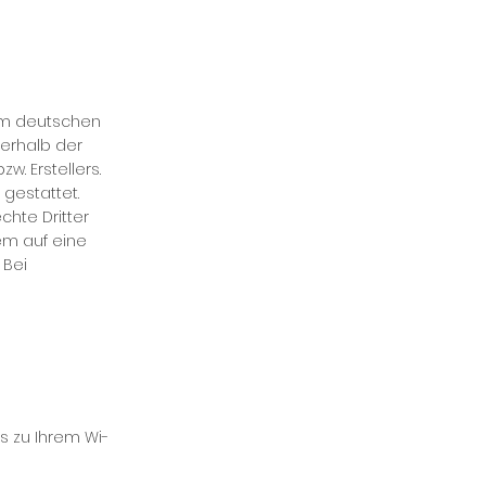
dem deutschen
ßerhalb der
. Erstellers.
gestattet.
chte Dritter
em auf eine
 Bei
is zu Ih­rem Wi­