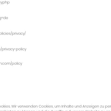
cy.php
ng=de
licies/privacy/
/privacy-policy
am.com/policy
kies. Wir verwenden Cookies, um Inhalte und Anzeigen zu per