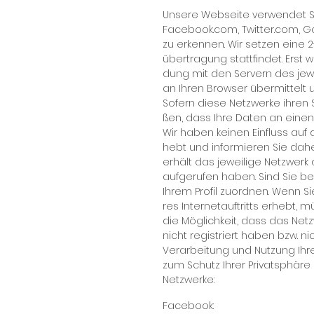
Un­se­re Web­sei­te ver­wen­det So
Face­book.com, Twit­ter.com, Goo
zu er­ken­nen. Wir set­zen ei­n
über­tra­gung statt­fin­det. Erst 
dung mit den Ser­vern des je­wei
an Ih­ren Brow­ser über­mit­telt
So­fern die­se Netz­wer­ke ih­re
ßen, dass Ih­re Da­ten an ei­nen
Wir ha­ben kei­nen Ein­fluss auf 
hebt und in­for­mie­ren Sie da­h
er­hält das je­wei­li­ge Netz­werk 
auf­ge­ru­fen ha­ben. Sind Sie be
Ih­rem Pro­fil zu­ord­nen. Wenn 
res In­ter­net­auf­tritts er­hebt,
die Mög­lich­keit, dass das Netz­
nicht re­gis­triert ha­ben bzw. 
Ver­ar­bei­tung und Nut­zung Ih­re
zum Schutz Ih­rer Pri­vat­sphä­re
Netz­wer­ke:
Facebook: