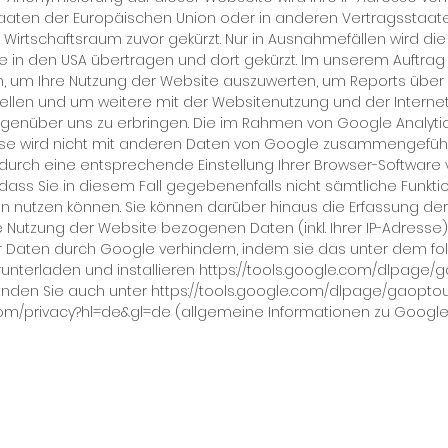
taa­ten der Eu­ro­päi­schen Uni­on oder in an­de­ren Ver­trags­staa
rt­schafts­raum zu­vor ge­kürzt. Nur in Aus­nah­me­fäl­len wird die 
e in den USA über­tra­gen und dort ge­kürzt. Im un­se­rem Auf­tra
zen, um Ih­re Nut­zung der Web­site aus­zu­wer­ten, um Re­ports übe
­stel­len und um wei­te­re mit der Web­sitenut­zung und der In­ter­ne
e­gen­über uns zu er­brin­gen. Die im Rah­men von Goog­le Ana­ly­ti
s­se wird nicht mit an­de­ren Da­ten von Goog­le zu­sam­men­ge­führ
rch ei­ne ent­spre­chen­de Ein­stel­lung Ih­rer Brow­ser-Soft­ware v
dass Sie in die­sem Fall ge­ge­be­nen­falls nicht sämt­li­che Funk­ti
en nut­zen kön­nen. Sie kön­nen dar­über hin­aus die Er­fas­sung d
e Nut­zung der Web­site be­zo­ge­nen Da­ten (inkl. Ih­rer IP-Adres­s
er Da­ten durch Goog­le ver­hin­dern, in­dem sie das un­ter dem fol
un­ter­la­den und in­stal­lie­ren
https://tools.google.com/dlpage/
 fin­den Sie auch un­ter
https://tools.google.com/dlpage/gaopto
.com/privacy?hl=de&gl=de
(all­ge­mei­ne In­for­ma­tio­nen zu Goog­le