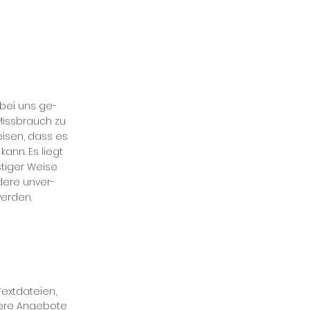
e bei uns ge­
 Miss­brauch zu
ei­sen, dass es
 kann. Es liegt
ti­ger Wei­se
e­re un­ver­
wer­den.
xt­da­tei­en,
­re An­ge­bo­te