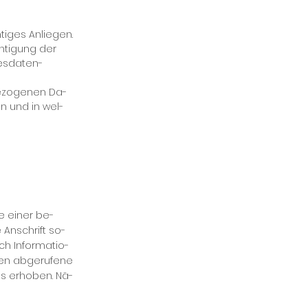
i­ges An­lie­gen.
h­ti­gung der
es­da­ten­
e­zo­ge­nen Da­
en und in wel­
se ei­ner be­
 An­schrift so­
h In­for­ma­tio­
en ab­ge­ru­fe­ne
s er­ho­ben. Nä­