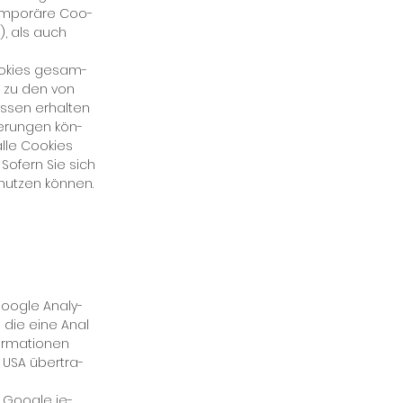
tem­po­rä­re Coo­
“), als auch
Coo­kies ge­sam­
en zu den von
­sen er­hal­ten
e­run­gen kön­
l­le Coo­kies
 So­fern Sie sich
 nut­zen kön­nen.
oog­le Ana­ly­
 die ei­ne Ana­l
r­ma­tio­nen
 USA über­tra­
n Goog­le je­