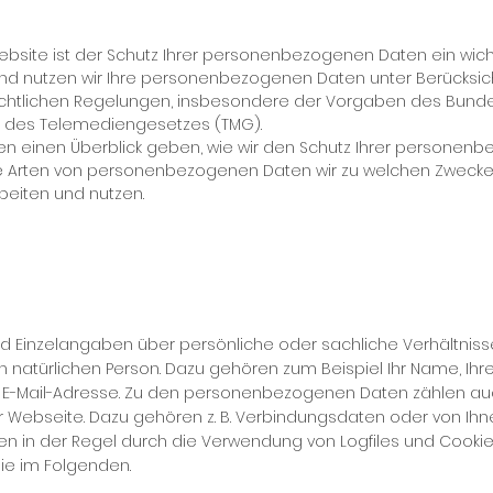
eb­site ist der Schutz Ih­rer per­so­nen­be­zo­ge­nen Da­ten ein wich­t
und nut­zen wir Ih­re per­so­nen­be­zo­ge­nen Da­ten un­ter Be­rück­sic
cht­li­chen Re­ge­lun­gen, ins­be­son­de­re der Vor­ga­ben des Bun­d
des Te­le­me­di­en­ge­set­zes (TMG).
n ei­nen Über­blick ge­ben, wie wir den Schutz Ih­rer per­so­nen­b
e Ar­ten von per­so­nen­be­zo­ge­nen Da­ten wir zu wel­chen Zwe­ck
bei­ten und nut­zen.
d Ein­zel­an­ga­ben über per­sön­li­che oder sach­li­che Ver­hält­nis­
­tür­li­chen Per­son. Da­zu ge­hö­ren zum Bei­spiel Ihr Na­me, Ih­re
 E-Mail-Adres­se. Zu den per­so­nen­be­zo­ge­nen Da­ten zäh­len auc
 Web­sei­te. Da­zu ge­hö­ren z. B. Ver­bin­dungs­da­ten oder von Ih­n
den in der Re­gel durch die Ver­wen­dung von Log­files und Coo­kie
 Sie im Fol­gen­den.