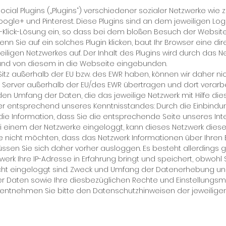
­ci­al Plug­ins („Plug­ins“) ver­schie­de­ner so­zia­ler Netz­wer­ke wie
g­le+ und Pin­te­rest. Die­se Plug­ins sind an dem je­wei­li­gen Lo­
e 2-Klick-Lö­sung ein, so dass bei dem blo­ßen Be­such der Web­site
wenn Sie auf ein sol­ches Plu­gin kli­cken, baut Ihr Brow­ser ei­ne di­r
­li­gen Netz­wer­kes auf. Der In­halt des Plug­ins wird durch das Net
 und von die­sem in die Web­sei­te ein­ge­bun­den.
n Sitz au­ßer­halb der EU bzw. des EWR ha­ben, kön­nen wir da­her ni
 Ser­ver au­ßer­halb der EU/des EWR über­tra­gen und dort ver­ar­be
den Um­fang der Da­ten, die das je­wei­li­ge Netz­werk mit Hil­fe die­
er ent­spre­chend un­se­res Kennt­nis­stan­des: Durch die Ein­bin­du
die In­for­ma­ti­on, dass Sie die ent­spre­chen­de Sei­te un­se­res In­ter
i ei­nem der Netz­wer­ke ein­ge­loggt, kann die­ses Netz­werk die­se I
Sie nicht möch­ten, dass das Netz­werk In­for­ma­tio­nen über Ih­ren
 müs­sen Sie sich da­her vor­her aus­log­gen. Es be­steht al­ler­dings g
werk Ih­re IP-Adres­se in Er­fah­rung bringt und spei­chert, ob­wohl 
nicht ein­ge­loggt sind. Zweck und Um­fang der Da­ten­er­he­bung un
r Da­ten so­wie Ih­re dies­be­züg­li­chen Rech­te und Ein­stel­lungs­mö
 ent­neh­men Sie bit­te den Da­ten­schutz­hin­wei­sen der je­wei­li­gen