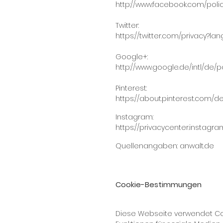
http://www.facebook.com/poli
Twitter:
https://twitter.com/privacy?la
Google+:
http://www.google.de/intl/de/po
Pinterest:
https://about.pinterest.com/de
Instagram:
https://privacycenter.instagr
Quellenangaben:
anwalt.de
Cookie-Bestimmungen
Diese Webseite verwendet Coo