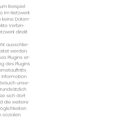
 zum Bei­spiel
go im Netz­werk
 kei­ne Da­ten­
ek­te Ver­bin­
z­werk di­rekt
cht aus­schlie­
i­tet wer­den.
ses Plug­ins er­
ng des Plug­ins
­net­auf­tritts
n­for­ma­ti­on
 Be­such un­se­
rund­sätz­lich
Sie sich dort
d die wei­te­re
g­lich­kei­ten
 so­zia­len