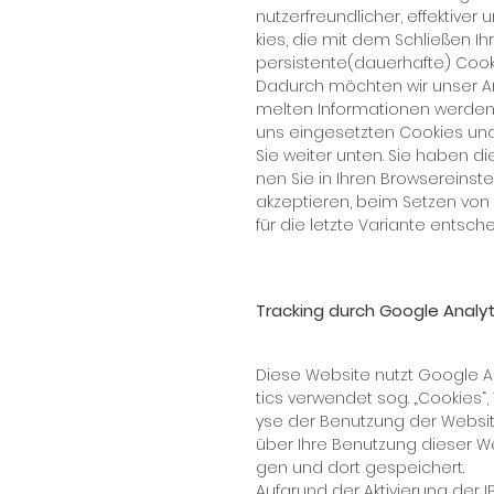
nut­zer­freund­li­cher, ef­fek­ti
kies, die mit dem Schlie­ßen Ih­
per­sis­ten­te(dau­er­haf­te) Coo­k
Da­durch möch­ten wir un­ser An­g
mel­ten In­for­ma­tio­nen wer­den
uns ein­ge­setz­ten Coo­kies un
Sie wei­ter un­ten. Sie ha­ben d
nen Sie in Ih­ren Brow­ser­ein­st
ak­zep­tie­ren, beim Set­zen von 
für die letz­te Va­ri­an­te ent­sc
Tracking durch Google Analyt
Die­se Web­site nutzt Goog­le An
tics ver­wen­det sog. „Coo­kies“,
y­se der Be­nut­zung der Web­sit
über Ih­re Be­nut­zung die­ser 
gen und dort ge­spei­chert.
Auf­grund der Ak­ti­vie­rung der 