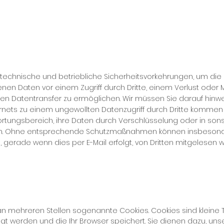
n tech­ni­sche und be­trieb­li­che Si­cher­heits­vor­keh­run­gen, um di
e­nen Da­ten vor ei­nem Zu­griff durch Drit­te, ei­nem Ver­lust oder
ten Da­ten­trans­fer zu er­mög­li­chen. Wir müs­sen Sie dar­auf hin­w
r­nets zu ei­nem un­ge­woll­ten Da­ten­zu­griff durch Drit­te kom­men
r­tungs­be­reich, ih­re Da­ten durch Ver­schlüs­se­lung oder in sons­
. Oh­ne ent­spre­chen­de Schutz­maß­nah­men kön­nen ins­be­son­d
, ge­ra­de wenn dies per E-Mail er­folgt, von Drit­ten mit­ge­le­sen 
n meh­re­ren Stel­len so­ge­nann­te Coo­kies. Coo­kies sind klei­ne Te
gt wer­den und die Ihr Brow­ser spei­chert. Sie die­nen da­zu, un­se