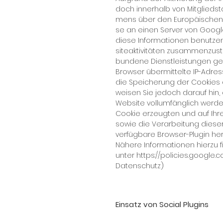
doch in­ner­halb von Mit­glied­s
mens über den Eu­ro­päi­schen Wi
se an ei­nen Ser­ver von Goog­l
die­se In­for­ma­tio­nen be­nut­
siteak­ti­vi­tä­ten zu­sam­men­zu
bun­de­ne Dienst­leis­tun­gen g
Brow­ser über­mit­tel­te IP-Adre
die Spei­che­rung der Coo­kies du
wei­sen Sie je­doch dar­auf hin, 
Web­site voll­um­fäng­lich wer­d
Coo­kie er­zeug­ten und auf Ih­r
so­wie die Ver­ar­bei­tung die­s
ver­füg­ba­re Brow­ser-Plu­gin her­
Nä­he­re In­for­ma­tio­nen hier­zu
un­ter
https://policies.google
Da­ten­schutz)
Einsatz von Social Plugins